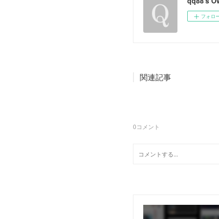
qq88's O
フォロ
関連記事
0
コメント